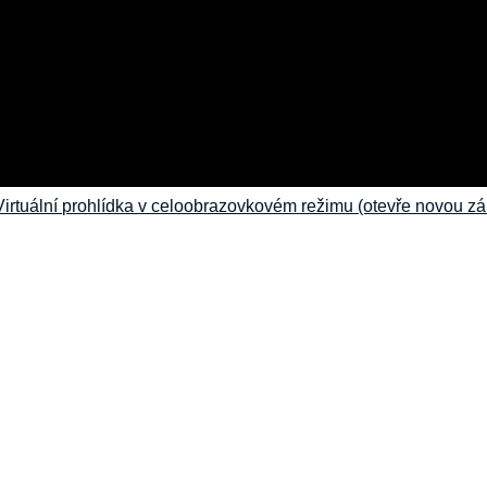
Vir­tu­ál­ní pro­hlíd­ka v ce­lo­ob­ra­zov­ko­vém re­ži­mu (ote­vře no­vou zá­